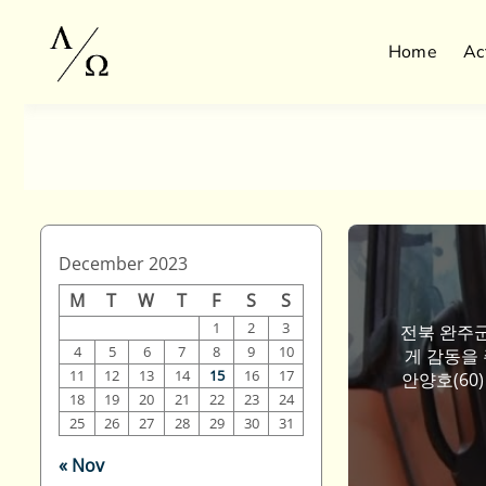
Skip
to
Home
Ac
content
December 2023
M
T
W
T
F
S
S
1
2
3
전북 완주군
4
5
6
7
8
9
10
게 감동을 
11
12
13
14
15
16
17
안양호(60
18
19
20
21
22
23
24
회 ‘위봉교
25
26
27
28
29
30
31
방
« Nov