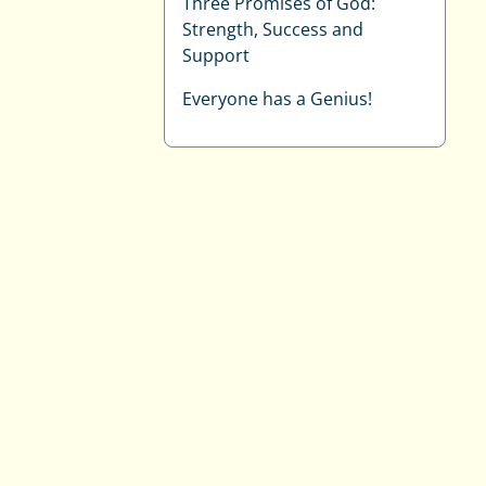
Three Promises of God:
Strength, Success and
Support
Everyone has a Genius!