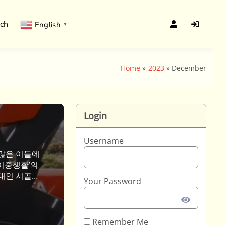
rch
English
▼
Home
2023
December
Login
Username
 많은 이들에
 이중생활’의
0대인 시골교
Your Password
모습이 자세히
…]
Remember Me