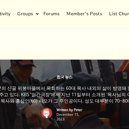
tivity
Groups
Forums
Member’s Posts
List Chu
한국 뉴스
의 산골 위봉마을에서 목회하는 60대 목사 내외의 삶이 방영돼
주고 있다. KBS ‘인간극장’에서 지난 11일부터 소개된 ‘목사님의
) 목사와 홍삼인(60) 사모가 그 주인공이다. 성도 대부분이 70~8
회’를 이끄는 안 목사 내외가 20명 남짓 성도를 살뜰히 챙기는 
Written by
Peter
송됐다. 안 목사 내외는 6년 전 위봉교회에 왔다. 안 목사는 예배 [
December 15,
2023